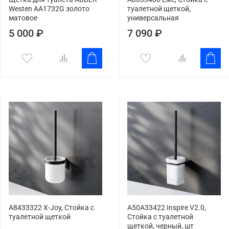
Westen AA1732G золото
туалетной щеткой,
матовое
универсальная
5 000 ₽
7 090 ₽
A8433322 X-Joy, Стойка с
A50A33422 Inspire V2.0,
туалетной щеткой
Стойка с туалетной
щеткой, черный, шт