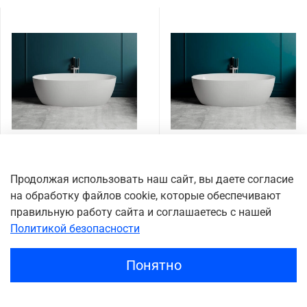
Ванна каменная
Ванна каменная
отдельностоящая
отдельностоящая
Продолжая использовать наш сайт, вы даете согласие
глянцевая 160х80 Salini
глянцевая 160х80 Salini
на обработку файлов cookie, которые обеспечивают
ALDA 101913G
ALDA 101913GRF окрашена
по RAL
правильную работу сайта и соглашаетесь с нашей
230 000 ₽
298 935 ₽
Политикой безопасности
Понятно
Главная
Поиск
Корзина
Избранное
Профиль