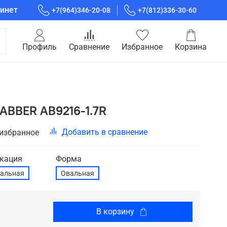
инет
+7(964)346-20-08
+7(812)336-30-60
Профиль
Сравнение
Избранное
Корзина
 ABBER AB9216-1.7R
Добавить в сравнение
 избранное
кация
Форма
сальная
Овальная
В корзину