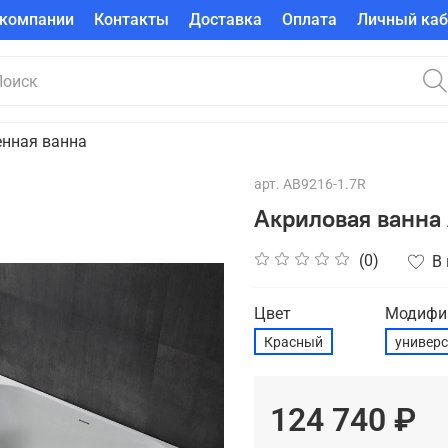
 компании
Контакты
Доставка
Оплата
Личный каб
енная ванна
арт.
AB9216-1.7R
Акриловая ванна
(0)
В
Цвет
Модифи
Красный
универ
124 740 ₽