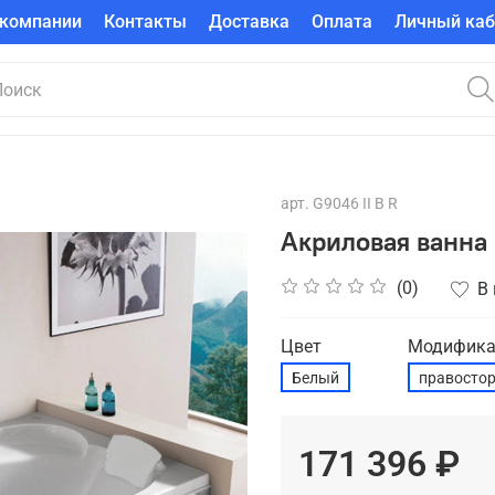
 компании
Контакты
Доставка
Оплата
Личный каб
арт.
G9046 II B R
Акриловая ванна 
(0)
В
Цвет
Модифика
Белый
правосто
171 396 ₽