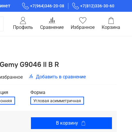
инет
+7(964)346-20-08
+7(812)336-30-60
Профиль
Сравнение
Избранное
Корзина
Gemy G9046 II B R
Добавить в сравнение
 избранное
ция
Форма
ронняя
Угловая асимметричная
В корзину