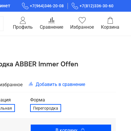
инет
+7(964)346-20-08
+7(812)336-30-60
Профиль
Сравнение
Избранное
Корзина
одка ABBER Immer Offen
Добавить в сравнение
 избранное
ация
Форма
альная
Перегородка
В корзину