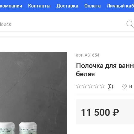
 компании
Контакты
Доставка
Оплата
Личный каб
арт.
AS1654
Полочка для ван
белая
(0)
В
11 500 ₽