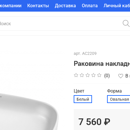
 компании
Контакты
Доставка
Оплата
Личный каб
арт.
AC2209
Раковина наклад
(0)
В
Цвет
Форма
Белый
Овальная
7 560 ₽