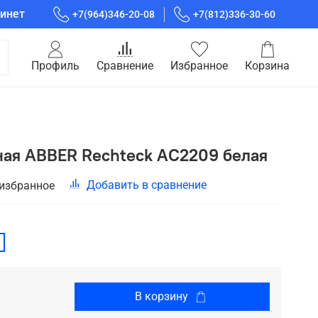
инет
+7(964)346-20-08
+7(812)336-30-60
Профиль
Сравнение
Избранное
Корзина
ная ABBER Rechteck AC2209 белая
Добавить в сравнение
 избранное
В корзину